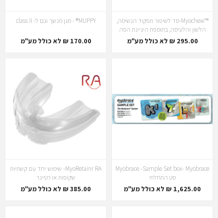
™Myochew-סד לשיפור תפקוד הנשימה,
MUPPY® - מגן מנשך וגם ל- class II
הלשון והלעיסה, בתוספת היגיינת הפה
295.00 ₪ לא כולל מע"מ
170.00 ₪ לא כולל מע"מ
Myobrace -Sample Set box- Myobrace
MyoRetainr RA- שימוש יחד עם קשתיות
סט התחלתי
שקופות או רטיינר
1,625.00 ₪ לא כולל מע"מ
385.00 ₪ לא כולל מע"מ