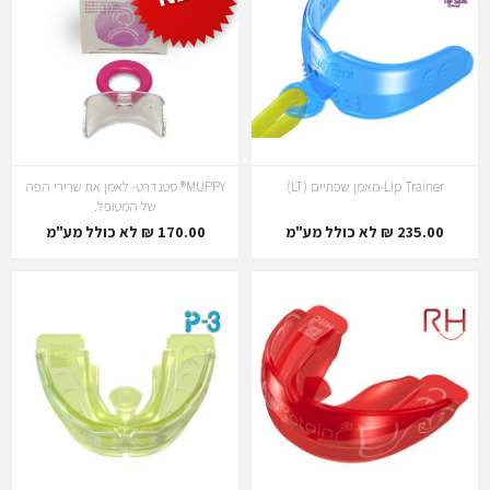
Lip Trainer-מאמן שפתיים (LT)
MUPPY® סטנדרט- לאמן את שרירי הפה
של המטופל.
235.00 ₪ לא כולל מע"מ
170.00 ₪ לא כולל מע"מ