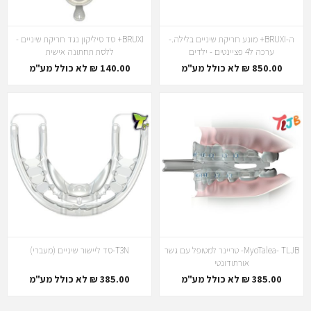
ה-BRUXI+ מונע חריקת שיניים בלילה.-
BRUXI+ סד סיליקון נגד חריקת שיניים -
ערכה ל4 פציינטים - ילדים
ללסת תחתונה אישית
850.00 ₪ לא כולל מע"מ
140.00 ₪ לא כולל מע"מ
MyoTalea- TLJB- טריינר למטופל עם גשר
T3N-סד ליישור שיניים (מעברי)
אורתודונטי
385.00 ₪ לא כולל מע"מ
385.00 ₪ לא כולל מע"מ