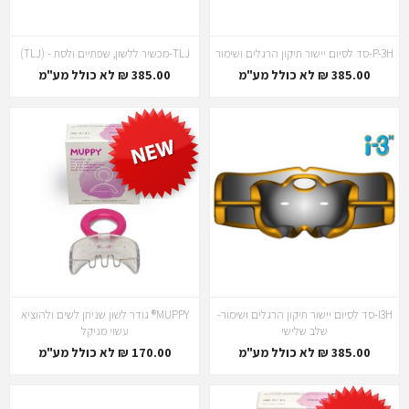
P-3H-סד לסיום יישור תיקון הרגלים ושימור
TLJ-מכשיר ללשון, שפתיים ולסת - (TLJ)
385.00 ₪ לא כולל מע"מ
385.00 ₪ לא כולל מע"מ
I3H-סד לסיום יישור תיקון הרגלים ושימור-
MUPPY® גודר לשון שניתן לשים ולהוציא
שלב שלישי
עשוי מניקל
385.00 ₪ לא כולל מע"מ
170.00 ₪ לא כולל מע"מ