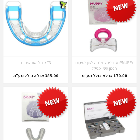
MUPPY® מגן פנינה- מנחה לשון למיקום
T3-סד ליישור שיניים
הנכון עשוי מניקל
170.00 ₪ לא כולל מע"מ
385.00 ₪ לא כולל מע"מ