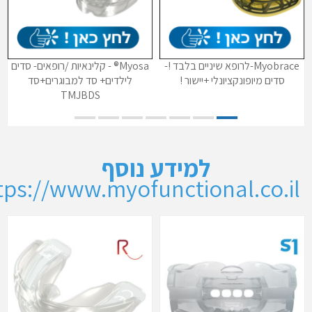
Myobrace-לרופא שיניים בלבד !-
Myosa® - קלינאיות /רופאים- סדים
סדים מיופונקציונלי +יישור !
לילדים+ סד למבוגרים+סד
TMJBDS
למידע נוסף
tps://www.myofunctional.co.il