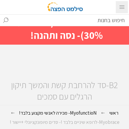
עם ההתחברות ניתן לראות מייד
מחירים מיוחדים(הנחות עד
30%)- נסה ותהנה!
B2-סד להרחבת קשת והמשך תיקון
הרגלים עם סמכים
ראשי
MyofunctioN- מכירה לאנשי מקצוע בלבד!
Myobrace-לרופא שיניים בלבד !- סדים מיופונקציונלי +יישור !