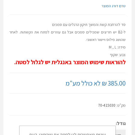
טרם דורג המוצר
סד להרחבת קשת והמשך תיקון הרגלים עם סמכים
ל-B2 יש חריצים שמכילים סמכים אבל גם עוזרים לפתח את הקשתות. לאחר
שהושג פילוס ויישור ראשוני.
​מידה: M , L
צבע: שקוף
להוראות שימוש המוצר באנגלית יש לגלול למטה.
385.00 ₪ לא כולל מע"מ
מק"ט:
70-415030
גודל:
עוגיות מאפשרות לנו לספק את שירותינו. בעת
LARGE
Medium