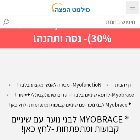
עם ההתחברות ניתן לראות מייד
מחירים מיוחדים(הנחות עד
30%)- נסה ותהנה!
דף הבית
MyofunctioN- מכירה לאנשי מקצוע בלבד!
Myobrace-לרופא שיניים בלבד !- סדים מיופונקציונלי +יישור !
® Myobrace לבני נוער-עם שיניים קבועות ומתפתחות -לחץ כאן!
® MYOBRACE לבני נוער-עם שיניים
קבועות ומתפתחות -לחץ כאן!