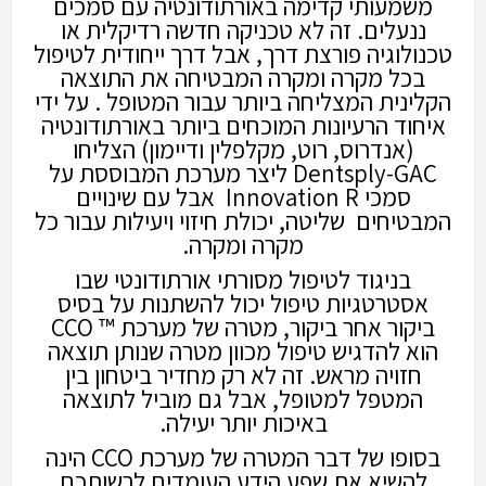
משמעותי קדימה באורתודונטיה עם סמכים
ננעלים. זה לא טכניקה חדשה רדיקלית או
טכנולוגיה פורצת דרך, אבל דרך ייחודית לטיפול
בכל מקרה ומקרה המבטיחה את התוצאה
הקלינית המצליחה ביותר עבור המטופל . על ידי
איחוד הרעיונות המוכחים ביותר באורתודונטיה
(אנדרוס, רוט, מקלפלין ודיימון) הצליחו
Dentsply-GAC ליצר מערכת המבוססת על
סמכי Innovation R אבל עם שינויים
המבטיחים שליטה, יכולת חיזוי ויעילות עבור כל
מקרה ומקרה.
בניגוד לטיפול מסורתי אורתודונטי שבו
אסטרטגיות טיפול יכול להשתנות על בסיס
ביקור אחר ביקור, מטרה של מערכת ™ CCO
הוא להדגיש טיפול מכוון מטרה שנותן תוצאה
חזויה מראש. זה לא רק מחדיר ביטחון בין
המטפל למטופל, אבל גם מוביל לתוצאה
באיכות יותר יעילה.
בסופו של דבר המטרה של מערכת CCO הינה
להשיא את שפע הידע העומדים לרשותכם