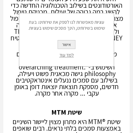
האורטודונטים בשילוב הטכנולוגיה החדשה כדי
להשיג רמה גבוהה של יעילות. מכניקת טיפול
מצוינת חייבת לאפשר לאורטודונט לספק טיפול
עוגיות מאפשרות לנו לספק את שירותינו. בעת
אופטימלי למרבית המטופלים שלו או שלה
שימוש בשירותינו, הינך מסכים שימוש בעוגיות.
ולעשות את זה בצורה יעילה ביותר-TIME IS
MONEY . ושימוש בשיטת CCO החדשה יבטיח
חסכון בזמן עם יעילות תוצאתית
אישור
מערכת CCO משלבת פיתוחים טכנולוגיים
למד עוד
מהחדישים ביותר הטוב כדי למקסם את
השימוש ב- .overarching treatment
philosophy גישה מכאנית פשוט ויעילה,
בשילוב עם סמכים ננעלים אינטראקטיבים
חדשים, מספקת תוצאות יוצאות דופן באופן
עקבי ... מקרה אחר מקרה.
שיטת
MTM
שיטת ®MTM היא פתרון מצוין ליישור השיניים
באמצעות סמכים בלתי נראים. רבים שואפים