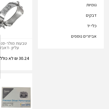
גומיות
דבקים
כלי יד
אביזרים נוספים
טבעות מולר-סנפ
עליון -דאבל
30.24 ₪ לא כולל מע"מ