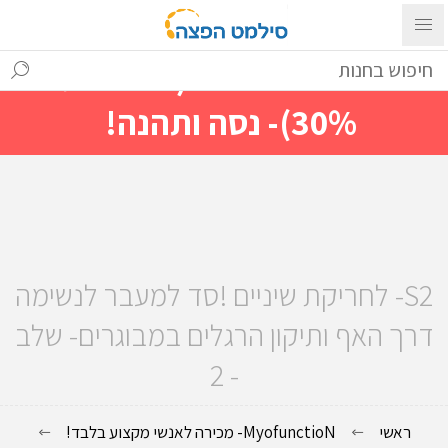
עם ההתחברות ניתן לראות מייד
מחירים מיוחדים(הנחות עד
30%)- נסה ותהנה!
S2- לחריקת שיניים !סד למעבר לנשימה
דרך האף ותיקון הרגלים במבוגרים- שלב
- 2
ראשי
MyofunctioN- מכירה לאנשי מקצוע בלבד!