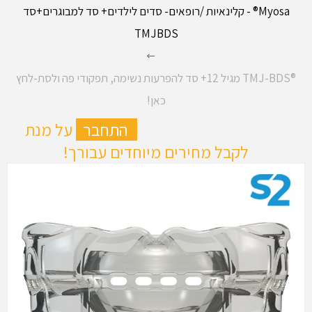
Myosa® - קלינאיות /רופאים- סדים לילדים+ סד למבוגרים+סד
TMJBDS
®TMJ-BDS מגיל 12+ סד להפרעות נשימה, תפקודי פה ולסת-לחץ
כאן!
ה
התחבר
על מנת
לקבל מחירים מיוחדים עבורך!