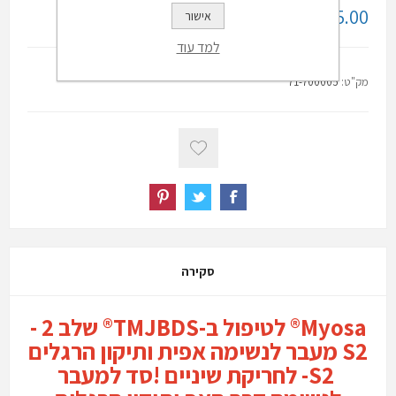
385.00 ₪ לא כולל מע"מ
אישור
למד עוד
מק"ט:
71-700005
סקירה
Myosa® לטיפול ב-TMJBDS® שלב 2 -
S2 מעבר לנשימה אפית ותיקון הרגלים
S2- לחריקת שיניים !סד למעבר