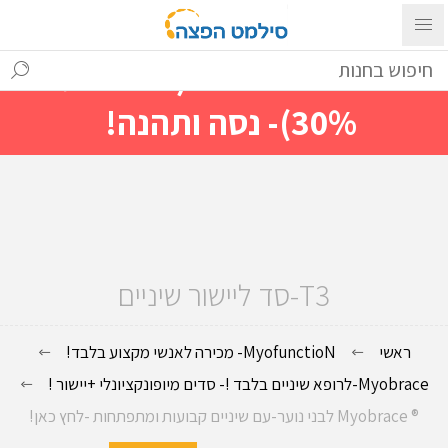
עם ההתחברות ניתן לראות מייד
מחירים מיוחדים(הנחות עד
30%)- נסה ותהנה!
T3-סד ליישור שיניים
ראשי
MyofunctioN- מכירה לאנשי מקצוע בלבד!
Myobrace-לרופא שיניים בלבד !- סדים מיופונקציונלי +יישור !
® Myobrace לבני נוער-עם שיניים קבועות ומתפתחות -לחץ כאן!