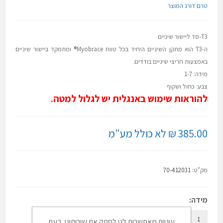
טרם דורג המוצר
T3-סד ליישור שיניים
ה-T3 הוא מתקן השיניים היחיד בכל טווח Myobrace® ומתמקד ביישור שיניים
באמצעות חריצי שיניים בודדים.
​מידה: 1-7
צבע: כחול ושקוף
להוראות שימוש באנגלית יש לגלול למטה.
385.00 ₪ לא כולל מע"מ
מק"ט:
70-412031
מידה:
7
6
5
4
3
2
1
עוגיות מאפשרות לנו לספק את שירותינו. בעת