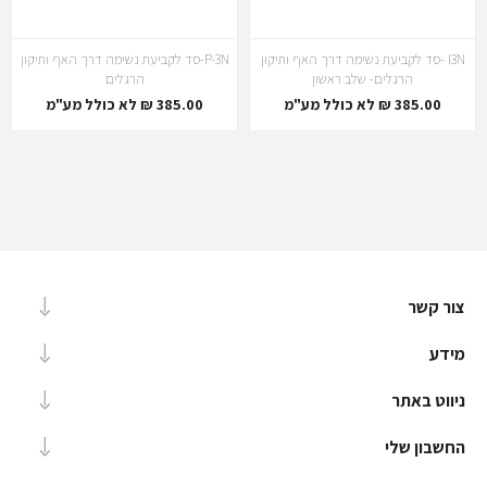
I3N -סד לקביעת נשימה דרך האף ותיקון
P-3N-סד לקביעת נשימה דרך האף ותיקון
הרגלים- שלב ראשון
הרגלים
385.00 ₪ לא כולל מע"מ
385.00 ₪ לא כולל מע"מ
צור קשר
מידע
ניווט באתר
החשבון שלי