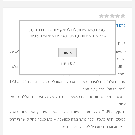
טרם דורג המוצר
עוגיות מאפשרות לנו לספק את שירותינו. בעת
שימוש בשירותינו, הינך מסכים שימוש בעוגיות.
Myotalea® Tongue, Lip & Jaw Appliance for Braces - TLJB
< שיפור כוח השרירים של הלשון, השפתיים, הלסת ודרכי הנשימה במטופלים עם
אישור
גשר אורתודונטי.
למד עוד
ה-TLJB מתמקד בשיפור חוזק וגמישות השרירים של הלשון, השפתיים, הלסת
ושרירי דרכי הנשימה בקרב מטופלים המשתמשים בגשר שיניים.
שרירים אלו נוטים להיות חלשים במטופלים הסובלים מבעיות אורתודונטיות, TMJ
(פרקי הלסת) והפרעות נשימה.
המכשיר כולל תכונות מרובות המאפשרות תרגול של כל השרירים הללו במכשיר
אחד.
בנוסף, ה-TLJB כולל תעלות מיוחדות עבור גשרי שיניים, המסוגלות להכיל
סמכים וחוטי מתכת, ובכך פותר בעיה ממושכת – מתן מענה לחיזוק שרירי דרכי
הנשימה והפנים במקביל לטיפול האורתודונטי.