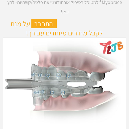
Myobrace® למטופל בטיפול אורתודונטי עם פלטה/קשתיות- לחץ
כאן!
ה
התחבר
על מנת
לקבל מחירים מיוחדים עבורך!