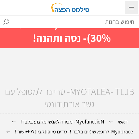
עם ההתחברות ניתן לראות מייד
מחירים מיוחדים(הנחות עד
30%)- נסה ותהנה!
MYOTALEA- TLJB- טריינר למטופל עם
גשר אורתודונטי
ראשי
MyofunctioN- מכירה לאנשי מקצוע בלבד!
Myobrace-לרופא שיניים בלבד !- סדים מיופונקציונלי +יישור !