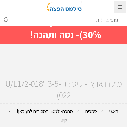
עם ההתחברות ניתן לראות מייד
מחירים מיוחדים(הנחות עד
30%)- נסה ותהנה!
מיקרו ארץ' - קיט : ("U/L1/2-018" 3-5-
022)
ראשי
סמכים
מתכת- למגוון המוצרים לחץ כאן!
קיט