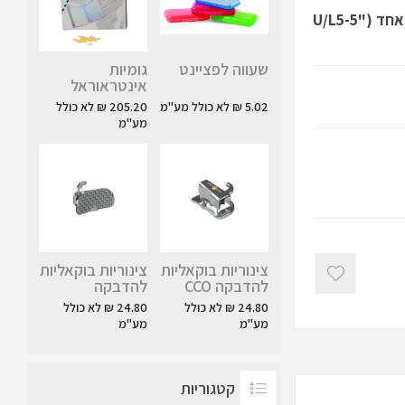
20 יחידות של ברקט מסוג מיקרו ארץ' המיועדים לפציינט אחד ("U/L5-5
שעווה לפציינט
גומיות
אינטראוראל
5.02 ₪ לא כולל מע"מ
205.20 ₪ לא כולל
מע"מ
צינוריות בוקאליות
צינוריות בוקאליות
להדבקה CCO
להדבקה
24.80 ₪ לא כולל
24.80 ₪ לא כולל
מע"מ
מע"מ
קטגוריות