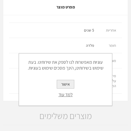
מפרט מוצר
אחריות
5 שנים
חומר
פלדה
מותג
גרמני , B BRAUN
עוגיות מאפשרות לנו לספק את שירותינו. בעת
שימוש בשירותינו, הינך מסכים שימוש בעוגיות.
מידע
כלי היד נוחים לאחיזה ומותאמים לכף היד בצורה
על
מושלמת, מיועדים לשימוש יומיומי וממושך
אישור
המוצר
למד עוד
מוצרים משלימים