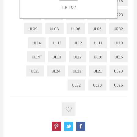
UR21
UR19
UR18
UR17
UR16
למד עוד
UR31
UR26
UR25
UR24
UR23
UL09
UL08
UL06
UL05
UR32
UL14
UL13
UL12
UL11
UL10
UL19
UL18
UL17
UL16
UL15
UL25
UL24
UL23
UL21
UL20
UL32
UL30
UL26