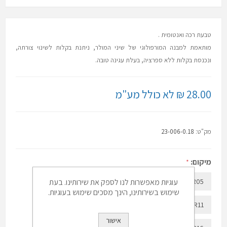
טבעת רכה ואנטומית .
מותאמת למבנה המורפולוגי של שיני המולר, ניתנת בקלות לשינוי צורתה,
ונכנסת בקלות ללא ספרציה, בעלת עגינה טובה.
28.00 ₪ לא כולל מע"מ
מק"ט:
23-006-0.18
מיקום:
*
UR05
UR06
UR07
UR09
עוגיות מאפשרות לנו לספק את שירותינו. בעת
UR10
שימוש בשירותינו, הינך מסכים שימוש בעוגיות.
UR15
UR14
UR13
UR12
UR11
אישור