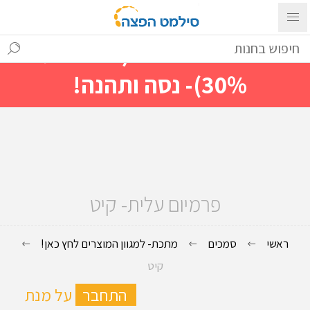
עם ההתחברות ניתן לראות מייד
מחירים מיוחדים(הנחות עד
30%)- נסה ותהנה!
פרמיום עלית- קיט
ראשי
סמכים
מתכת- למגוון המוצרים לחץ כאן!
קיט
ה
התחבר
על מנת