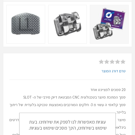
טרם דורג המוצר
20 סמכים לפציינט אחד
סמך המתכת מיוצר בטכנולוגית CNC המבטאת דיוק מירבי של ה- SLOT
סמך קלאסי ה עשוי מ 3- חלקים המורכבים באמצעות טכניקה בלעדית של ריתוך
בלייזר.
מיוצר מפלדה רפואית PH 17/4 באיכות גבוהה המותאמת לסטנדרטים
עוגיות מאפשרות לנו לספק את שירותינו. בעת
בינלאומיים.
שימוש בשירותינו, הינך מסכים שימוש בעוגיות.
בעל רשת צפופה 80 מיקרון בבסיס הסמך המבטיח התאמה ואחיזה אופטימליים.