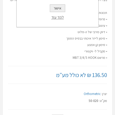
אישור
תכונות המוצר
למד עוד
• פרופיל נמוך לנוחות מירבית
• עיצוב אנטומי
• דיוק מירבי של ה-סלוט
• סימון לייזר איכותי בבסיס הסמך
• סימון קן אמצע
• מקביל ל- ויקטורי
• מרשם MBT 3/4/5 HOOK
136.50 ₪ לא כולל מע"מ
יצרן:
Orthometric
מק"ט:
50-020