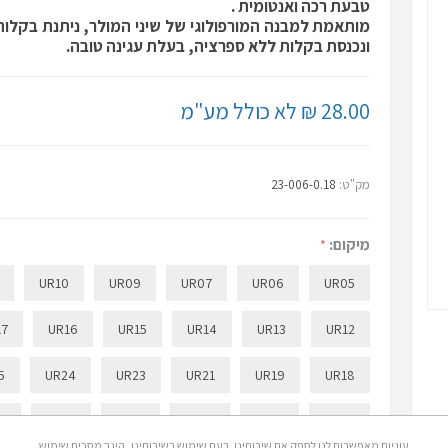
טבעת רכה ואנטומית .
מותאמת למבנה המורפולוגי של שיני המולר, ניתנת בקלות 
ונכנסת בקלות ללא ספרציה, בעלת עגינה טובה.
28.00 ₪ לא כולל מע"מ
מק"ט:
23-006-0.18
מיקום:
*
UR10
UR09
UR07
UR06
UR05
17
UR16
UR15
UR14
UR13
UR12
5
UR24
UR23
UR21
UR19
UR18
8
UL06
UL05
UR32
UR31
UR26
עוגיות מאפשרות לנו לספק את שירותינו. בעת שימוש בשירותינו, הינך מסכים שימוש