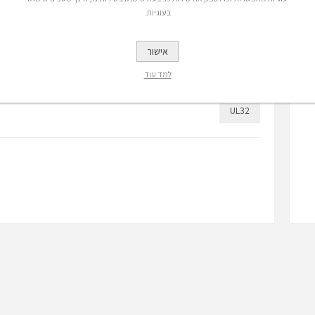
בעוגיות.
L14
UL13
UL12
UL11
UL10
UL09
L20
UL19
UL18
UL17
UL16
UL15
אישור
למד עוד
30
UL26
UL25
UL24
UL23
UL21
UL32