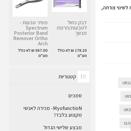
לשינוי צורתה,
דבק כחול
מסיר טבעות -
לטבעות/הרמת
Spectrum
מנשך
Posterior Band
Remover Ortho
Arch
178.20 ₪ לא כולל
567.00 ₪ לא כולל
מע"מ
מע"מ
קטגוריות
UR11
סמכים
UR
MyofunctioN- מכירה לאנשי
UR2
מקצוע בלבד!
UL0
מבצע שלישי הגדול