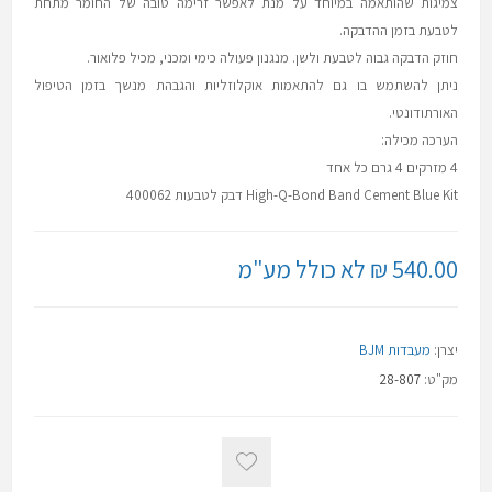
צמיגות שהותאמה במיוחד על מנת לאפשר זרימה טובה של החומר מתחת
לטבעת בזמן ההדבקה.
חוזק הדבקה גבוה לטבעת ולשן. מנגנון פעולה כימי ומכני, מכיל פלואור.
ניתן להשתמש בו גם להתאמות אוקלוזליות והגבהת מנשך בזמן הטיפול
האורתודונטי.
הערכה מכילה:
4 מזרקים 4 גרם כל אחד
High-Q-Bond Band Cement Blue Kit דבק לטבעות 400062
540.00 ₪ לא כולל מע"מ
יצרן:
מעבדות BJM
מק"ט:
28-807