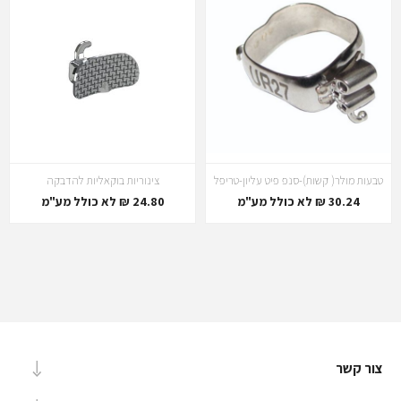
טבעות מולר( קשות)-סנפ פיט עליון-טריפל
צינוריות בוקאליות להדבקה
30.24 ₪ לא כולל מע"מ
24.80 ₪ לא כולל מע"מ
צור קשר