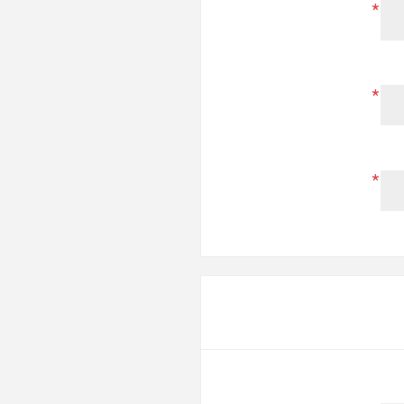
*
*
*