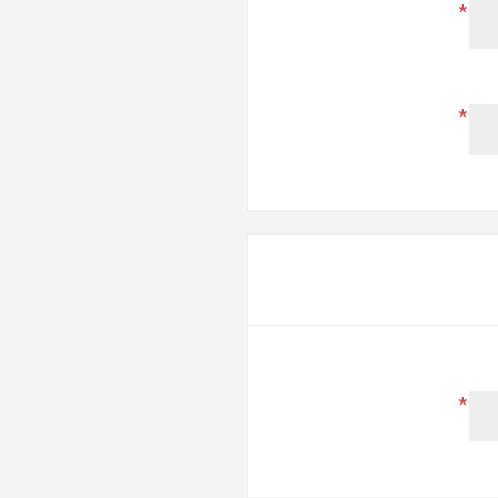
*
*
*