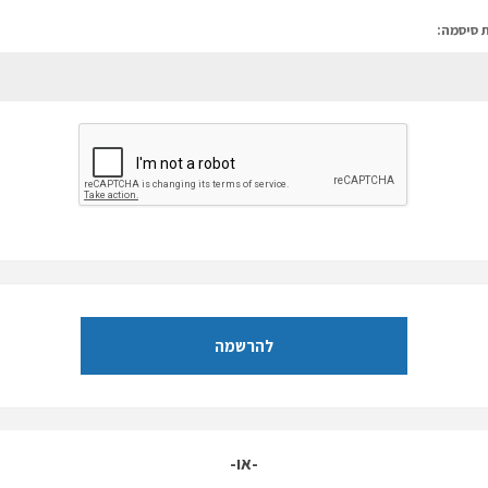
 סיסמה:
להרשמה
-או-