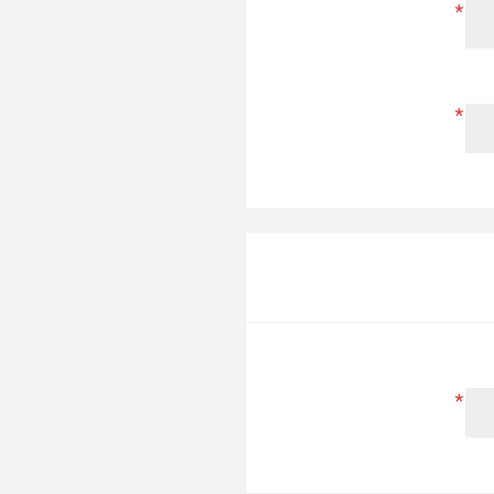
*
*
*