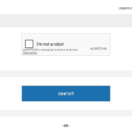
 סיסמה:
להרשמה
-או-