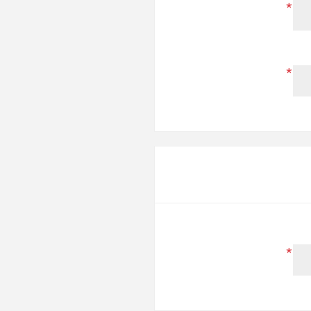
*
*
*