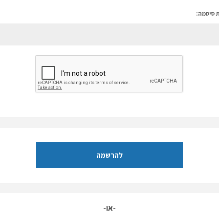
 סיסמה:
להרשמה
-או-