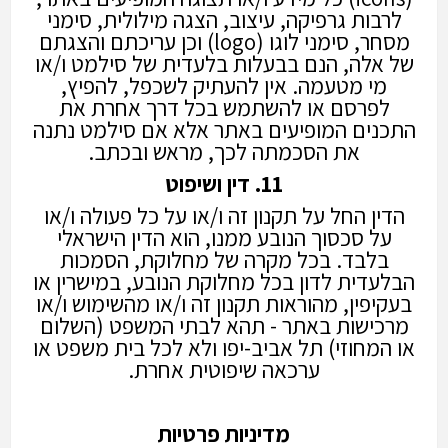
לרבות גרפיקה, עיצוב, הצגה מילולית, סימני
מסחר, סימני לוגו (logo) וכן עריכתם והצגתם
של אלה, הנם בבעלות בלעדית של סילמט ו/או
מי מטעמה. אין להעתיק לשכפל, להפיץ,
לפרסם או להשתמש בכל דרך אחרת את
התכנים המופיעים באתר אלא אם סילמט נתנה
את הסכמתה לכך, מראש ובכתב.
11. דין ושיפוט
הדין החל על תקנון זה ו/או על כל פעולה ו/או
על סכסוך הנובע ממנו, הוא הדין הישראלי
בלבד. בכל מקרה של מחלוקת, הסמכות
הבלעדית לדון בכל מחלוקת הנובע, במישרין או
בעקיפין, מהוראות תקנון זה ו/או מהשימוש ו/או
מרכישות באתר - תהא לבתי המשפט (השלום
או המחוזי) תל אביב-יפו ולא לכל בית משפט או
ערכאה שיפוטית אחרת.
מדיניות פרטיות