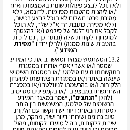
ולא תוכל לבצע פעולות שונות באמצעות האתר
ו/או ליהנות מהטבות מסוימות. לדוגמא, ללא
מסירת פרטי תשלום לא תוכל לבצע רכישה,
וללא מסירת כתובת הדוא"ל שלך, לא תוכל
לקבל את הניוזלטר של סילמט ו/או להצטרף
למועדון הלקוחות שלה (ובתוך כך, גם לזכות
בהטבות שונות ממנה) (להלן יחדיו "
מסירת
המידע
").
13.2 המשתמש מצהיר ומאשר בזאת כי המידע
שמסר ו/או אשר ייאסף אודותיו במסגרת
התקשרותו זו עם סילמט ו/או במסגרת השימוש
שיעשה באתר ו/או במסגרת הצטרפותו למועדון
הלקוחות ו/או בהרשמתו לניוזלטר ו/או במסגרת
השתתפותו במבצעים ו/או בקמפיינים מסוימים
(להלן "
הנתונים
"), ישמר במאגרי המידע
הרשומים של סילמט, המשמשים בין היתר
למטרות הבאות: דיוור ישיר וקשר עם הלקוח,
טיוב נתונים ושירותי דיוור ישיר, מחקר, מתן
שירות ללקוחות, ניהול מועדון לקוחות, ניהול
מכירות וכן שיווק וגיוס לקוחות והתאמת חווית