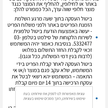
באתר או לחילופין, להחליף את המוצר כנגד
מוצר חלופי שווה ערך, הכל כמפורט להלן:
ביטול העסקה בתוך שעה מרגע השלמת
הזמנת הפריטים באתר ולפני משלוח הפריט
- יעשה באמצעות הודעת ביטול טלפונית
לשירות הלקוחות של סילמט בטלפון 03-
5332477. בנסיבות כאמור יהיה המשתמש
זכאי לקבלת החזר התשלום במלואו
(לרבות בגין דמי המשלוח, ככל ונגבו).
ביטול העסקה לאחר קבלת הפריט בידי
המשתמש, שלא עקב פגם במוצר ו/או אי
התאמה – המשתמש יהא רשאי לבטל את
עסקת הרכישה בתוך 14 יום מיום קבלת
הפריט ובתנאי שהמוצר תקין, ארוז באריזתו
עוגיות מאפשרות לנו לספק את שירותינו. בעת
המקורית ולא נעשה בו שימוש. ביטול
שימוש בשירותינו, הינך מסכים שימוש בעוגיות.
העסקה יבוצע באמצעות השבת הפריט
לסילמט ובתנאי שהפריט תקין ולא נעשה בו