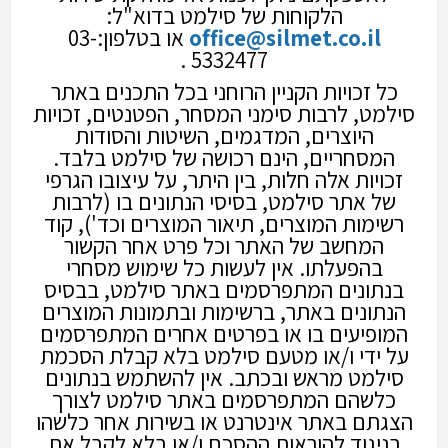
הלקוחות של סילמט בדוא"ל:
office@silmet.co.il
או בטלפון:03-
5332477 .
כל זכויות הקניין הרוחני בכל התכנים באתר
סילמט, לרבות סימני המסחר, הפטנטים, זכויות
היוצרים, המדגמים, השיטות והסודות
המסחריים, הינם רכושה של סילמט בלבד.
זכויות אלה חלות, בין היתר, על עיצובו הגרפי
של אתר סילמט, בסיסי הנתונים בו (לרבות
רשימות המוצרים, תיאור המוצרים וכד'), קוד
המחשב של האתר וכל פרט אחר הקשור
בהפעלתו. אין לעשות כל שימוש מסחרי
בנתונים המתפרסמים באתר סילמט, בבסיס
הנתונים באתר, ברשימות ובתמונות המוצרים
המופיעים בו או בפרטים אחרים המתפרסמים
על ידי ו/או מטעם סילמט בלא קבלת הסכמת
סילמט מראש ובכתב. אין להשתמש בנתונים
כלשהם המתפרסמים באתר סילמט לצורך
הצגתם באתר אינטרנט או בשירות אחר כלשהו
בניגוד להוראות ההסכם ו/או בלא לקבל את