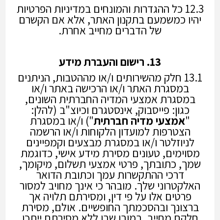
12.3 כל ההגדרות והמונחים במדיניות הפרטיות
יהיו כמשמעם בתקנון האתר, אלא אם הקשרם
של הדברים מחייב אחרת.
13. רישום והעברת מידע
13.1 חלק מהשירותים ו/או מההטבות, הניתנים
במסגרת האתר ו/או הרכישה באתר ו/או
במסגרת אמצעי המדיה החברתית השונים,
כגון: פייסבוק, אינסטגרם וכיוצ"ב (להלן:
"
אמצעי
מדיה
חברתית
") ו/או במסגרת
הצטרפות למועדון הלקוחות ו/או הרשמה
לניוזלטר ו/או במסגרת מבצעים וקמפיינים
מסוימים, טעונים מסירת מידע אישי, כדוגמת
שמך, כתובתך, פרטי אמצעי תשלום, מיקומך,
דרכי ההתקשרות עמך וכתובת הדואר
האלקטרוני שלך. מובהר כי אינך מחויב למסור
פרטים אלו על פי דין, ומסירתם תלויה אך
ברצונך ובהסכמתך החופשיים. אולם, מסירת
חלקם מחייב, במובן שבו ללא מסירתם ייתכן