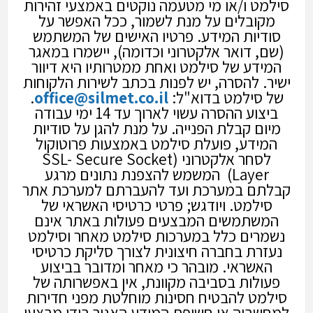
סילמט ו/או מי מטעמה נוקטים באמצעי זהירות
מקובלים על מנת לשמור, ככל האפשר על
סודיות המידע. פרטיו האישים של המשתמש
(שם, דואר אלקטרוני וכדומה), יישמרו במאגר
המידע של סילמט ואחת ממטרותיו היא דיוור
ישיר. להסרה, יש לפנות בכתב לשירות הלקוחות
של סילמט בדוא"ל:
office@silmet.co.il
.
ביצוע ההסרה עשוי לארוך עד 14 ימי עבודה
מיום קבלת הפנייה. על מנת להגן על סודיות
המידע, פועלת סילמט באמצעות פרוטוקול
לסחר אלקטרוני (SSL- Secure Socket
Layer) המשמש להצפנת נתונים מרגע
קבלתם במערכת ועד להעברתם למערכת אתר
סילמט. ויודגש; פרטי כרטיסי האשראי של
המשתמשים המבצעים פעולות באתר אינם
נשמרים כלל במערכות סילמט מאחר וסילמט
נעזרת בחברה חיצונית לצורך סליקת כרטיסי
האשראי. מובהר כי מאחר ומדובר בביצוע
פעולות בסביבה מקוונת, אין באפשרותה של
סילמט להבטיח חסינות מוחלטת מפני חדירות
למחשביה או חשיפת המידע האגור בידי מבצעי