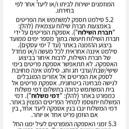
המוזמנים ישירות לביתו ו/או ליעד אחר לפי
בחירתו.
5.2 סילמט תספק למשתמש את הפריטים
באמצעות חברת שילוח עצמאית (להלן:
"
חברת
השילוח
"). אספקת הפריטים על ידי
חברת השילוח תיעשה בתוך מספר ימים ממועד
ביצוע ההזמנה באתר (עד 7 ימי עסקים).
סילמט איננה אחראית לכל מעשה ו/או מחדל
של חברת השילוח, לרבות איחור בביצוע
האספקה. לא תתאפשר אספקת פריטים בימי
שישי/שבת/ערבי חג וחג. סילמט אינה מחויבת
לספק את הפריטים אל אזורים המוגבלים
לגישה מבחינה ביטחונית. אספקת פריטים אל
בית המשתמש כרוכה בתשלום דמי משלוח
כמפורט באתר (להלן: "
דמי
משלוח
"). דמי
המשלוח יתווספו למחיר הפריטים המצוין באתר.
דמי המשלוח יגבו בגין אספקה ליעד אחד, בין
אם הוזמן פריט אחד או יותר.
5.3 זמני האספקה המפורטים לעיל ימנו החל