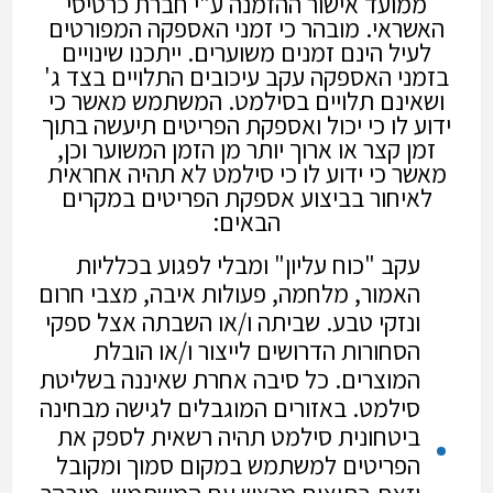
ממועד אישור ההזמנה ע"י חברת כרטיסי
האשראי. מובהר כי זמני האספקה המפורטים
לעיל הינם זמנים משוערים. ייתכנו שינויים
בזמני האספקה עקב עיכובים התלויים בצד ג'
ושאינם תלויים בסילמט. המשתמש מאשר כי
ידוע לו כי יכול ואספקת הפריטים תיעשה בתוך
זמן קצר או ארוך יותר מן הזמן המשוער וכן,
מאשר כי ידוע לו כי סילמט לא תהיה אחראית
לאיחור בביצוע אספקת הפריטים במקרים
הבאים:
עקב "כוח עליון" ומבלי לפגוע בכלליות
האמור, מלחמה, פעולות איבה, מצבי חרום
ונזקי טבע. שביתה ו/או השבתה אצל ספקי
הסחורות הדרושים לייצור ו/או הובלת
המוצרים. כל סיבה אחרת שאיננה בשליטת
סילמט. באזורים המוגבלים לגישה מבחינה
ביטחונית סילמט תהיה רשאית לספק את
הפריטים למשתמש במקום סמוך ומקובל