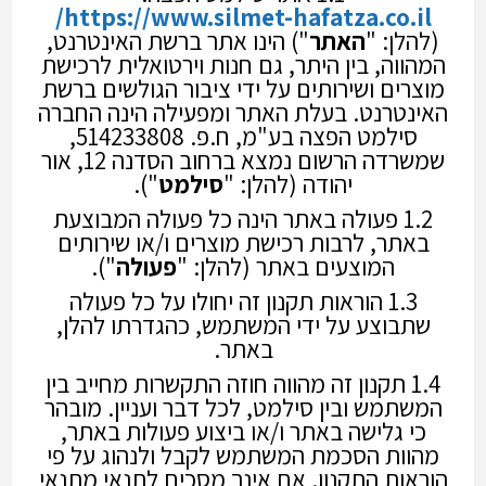
https://www.silmet-hafatza.co.il/
(להלן: "
האתר
") הינו אתר ברשת האינטרנט,
המהווה, בין היתר, גם חנות וירטואלית לרכישת
מוצרים ושירותים על ידי ציבור הגולשים ברשת
האינטרנט. בעלת האתר ומפעילה הינה החברה
סילמט הפצה בע"מ, ח.פ. 514233808,
שמשרדה הרשום נמצא ברחוב הסדנה 12, אור
יהודה (להלן: "
סילמט
").
1.2 פעולה באתר הינה כל פעולה המבוצעת
באתר, לרבות רכישת מוצרים ו/או שירותים
המוצעים באתר (להלן: "
פעולה
").
1.3 הוראות תקנון זה יחולו על כל פעולה
שתבוצע על ידי המשתמש, כהגדרתו להלן,
באתר.
1.4 תקנון זה מהווה חוזה התקשרות מחייב בין
המשתמש ובין סילמט, לכל דבר ועניין. מובהר
כי גלישה באתר ו/או ביצוע פעולות באתר,
מהוות הסכמת המשתמש לקבל ולנהוג על פי
הוראות התקנון. אם אינך מסכים לתנאי מתנאי