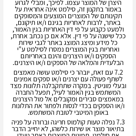
היצרן של המוצר עצמו. לפיכך, ומבלי לגרוע
באמור בתקנון זה, סילמט אינה אחראית על
תקינותם של המוצרים המוצעים והמסופקים
באתר, לרבות לאחריות בגינם ו/או תיקונם,
ולמעט כקבוע על פי דין האחריות בגין האמור,
ככל שישנה על פי דין. אלא אם כן נכתב אחרת,
כל מידע ומיצג המוצג באתר לגבי שירות
ואחריות בגין המוצרים נמסרו לסילמט ע"י
הספקים ו/או היצרנים והינם באחריותם
הבלעדית והמלאה של הספקים ו/או היצרנים.
7.2 עם זאת, יובהר כי סילמט עושה מאמצים
לשתף פעולה עם יצרנים ו/או ספקים אמינים
ובעלי מוניטין. במקרה שתתקבלנה תלונות מצד
המשתמש בגין האמור לעיל, תפעל החברה
במאמצים סבירים ומקובלים אל מול היצרנים
ו/או הספקים בכדי לנסות ולפתור את התלונות
באופן המיטבי לטובת המשתמש.
7.3 נפלה טעות קולמוס חריגה וברורה על פניה
בתיאור מוצר או שירות כלשהו, לא יחייב הדבר
את סילמט. תמונות המוצרים באתר נועדו