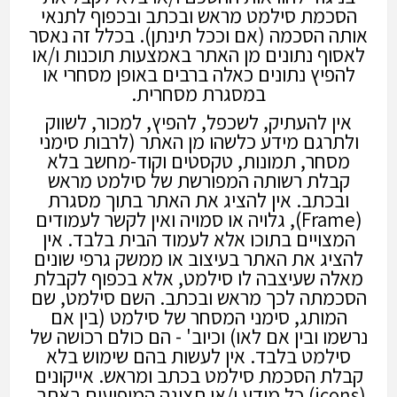
הסכמת סילמט מראש ובכתב ובכפוף לתנאי
אותה הסכמה (אם וככל תינתן). בכלל זה נאסר
לאסוף נתונים מן האתר באמצעות תוכנות ו/או
להפיץ נתונים כאלה ברבים באופן מסחרי או
במסגרת מסחרית.
אין להעתיק, לשכפל, להפיץ, למכור, לשווק
ולתרגם מידע כלשהו מן האתר (לרבות סימני
מסחר, תמונות, טקסטים וקוד-מחשב בלא
קבלת רשותה המפורשת של סילמט מראש
ובכתב. אין להציג את האתר בתוך מסגרת
(Frame), גלויה או סמויה ואין לקשר לעמודים
המצויים בתוכו אלא לעמוד הבית בלבד. אין
להציג את האתר בעיצוב או ממשק גרפי שונים
מאלה שעיצבה לו סילמט, אלא בכפוף לקבלת
הסכמתה לכך מראש ובכתב. השם סילמט, שם
המותג, סימני המסחר של סילמט (בין אם
נרשמו ובין אם לאו) וכיוב' - הם כולם רכושה של
סילמט בלבד. אין לעשות בהם שימוש בלא
קבלת הסכמת סילמט בכתב ומראש. אייקונים
(icons) כל מידע ו/או תצוגה המופיעים באתר,