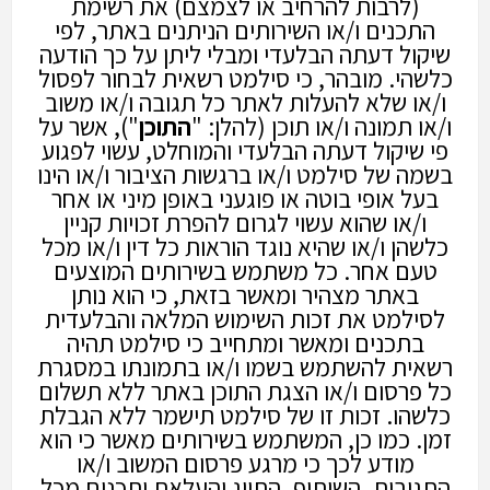
(לרבות להרחיב או לצמצם) את רשימת
התכנים ו/או השירותים הניתנים באתר, לפי
שיקול דעתה הבלעדי ומבלי ליתן על כך הודעה
כלשהי. מובהר, כי סילמט רשאית לבחור לפסול
ו/או שלא להעלות לאתר כל תגובה ו/או משוב
ו/או תמונה ו/או תוכן (להלן: "
התוכן
"), אשר על
פי שיקול דעתה הבלעדי והמוחלט, עשוי לפגוע
בשמה של סילמט ו/או ברגשות הציבור ו/או הינו
בעל אופי בוטה או פוגעני באופן מיני או אחר
ו/או שהוא עשוי לגרום להפרת זכויות קניין
כלשהן ו/או שהיא נוגד הוראות כל דין ו/או מכל
טעם אחר. כל משתמש בשירותים המוצעים
באתר מצהיר ומאשר בזאת, כי הוא נותן
לסילמט את זכות השימוש המלאה והבלעדית
בתכנים ומאשר ומתחייב כי סילמט תהיה
רשאית להשתמש בשמו ו/או בתמונתו במסגרת
כל פרסום ו/או הצגת התוכן באתר ללא תשלום
כלשהו. זכות זו של סילמט תישמר ללא הגבלת
זמן. כמו כן, המשתמש בשירותים מאשר כי הוא
מודע לכך כי מרגע פרסום המשוב ו/או
התגובות, השיתוף, התיוג והעלאת ותכנים מכל