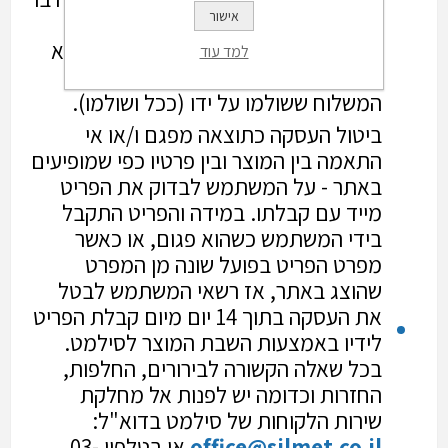
אישור
כל שימוש. מובהר כי במקרה של ביטול
עסקה שלא עקב פגם ו/או אי התאמה לא
למד עוד
יהא המשתמש זכאי להחזר בגין דמי
המשלוח ששולמו על ידו (ככל ושולמו).
ביטול העסקה כתוצאה מפגם ו/או אי
התאמה בין המוצר ובין פרטיו כפי שמופיעים
באתר - על המשתמש לבדוק את הפריט
מייד עם קבלתו. במידה והפריט התקבל
בידי המשתמש כשהוא פגום, או כאשר
מפרט הפריט בפועל שונה מן המפרט
שהוצג באתר, אז רשאי המשתמש לבטל
את העסקה בתוך 14 יום מיום קבלת הפריט
לידיו באמצעות השבת המוצר לסילמט.
בכל שאלה הקשורה לבירורים, החלפות,
החזרות וכדומה יש לפנות אל מחלקת
שירות הלקוחות של סילמט בדוא"ל:
office@silmet.co.il
או בטלפון 03-