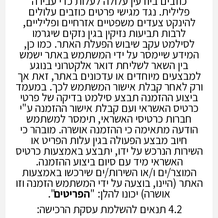
כוזבים ביודעין עלולה לעלות כדי עבירה
פלילית. נגד מגישי פרטים כוזבים עלולים
להינקט צעדים משפטיים אזרחיים ופליליים,
לרבות תביעות נזיקין בגין נזקים שיגרמו
לסילמט עקב שיבוש הפעלת האתר. כמו כן,
המידע שיימסר על ידי המשתמש באתר ישמש
בין השאר לשליחת דואר אלקטרוני בנוגע
למבצעים מיוחדים או עדכונים באתר, זאת אך
ורק לאחר קבלת אישור המשתמש לכך. במעמד
ביצוע ההזמנה תבצע סילמט בדיקה של פרטי
כרטיס האשראי ועם קבלת אישור ההזמנה ע"י
חברות כרטיסי האשראי, תימסר למשתמש
הודעה מתאימה כי ההזמנה אושרה. מובהר כי
חיוב מבצע הפעולה בגין עלות הפריט או
השירות הנרכש על ידו, יתבצע באמצעות כרטיס
האשראי מיד עם סיום ביצוע ההזמנה.
המוצר/ים ו/או השירות/ים שירכשו באמצעות
האתר (היינו, בוצעה על ידי המשתמש הזמנה וזו
אושרה) יכונו להלן: "
הפריטים
".
4.2 תנאים להשלמת עסקת הרכישה: